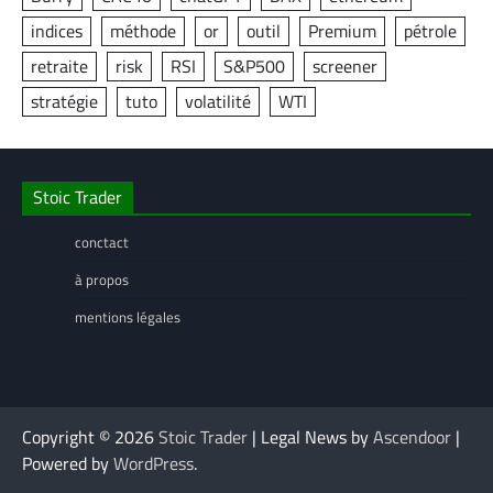
indices
méthode
or
outil
Premium
pétrole
retraite
risk
RSI
S&P500
screener
stratégie
tuto
volatilité
WTI
Stoic Trader
conctact
à propos
mentions légales
Copyright © 2026
Stoic Trader
| Legal News by
Ascendoor
|
Powered by
WordPress
.